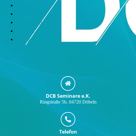
IHK Rostock
IHK Schwerin
IHK Stuttgart
IHK Ulm
IHK Würzburg
DCB Seminare e.K.
Ringstraße 5b, 04720 Döbeln
Telefon