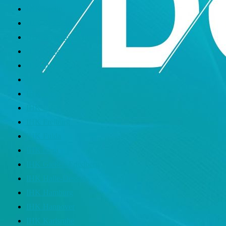
IHK Berlin
IHK Bielefeld
IHK Braunschweig
IHK Chemnitz
IHK Dortmund
IHK Dresden
IHK Erfurt
IHK Essen
IHK Freiburg
IHK Fulda
IHK Gera
IHK Gießen-Friedberg
IHK Halle-Dessau
IHK Hamburg
IHK Hannover
IHK Karlsruhe