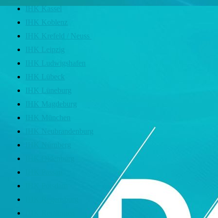
IHK Kassel
IHK Koblenz
IHK Krefeld / Neuss
IHK Leipzig
IHK Ludwigshafen
IHK Lübeck
IHK Lüneburg
IHK Magdeburg
IHK München
IHK Neubrandenburg
IHK Nürnberg
IHK Oldenburg
IHK Passau
IHK Potsdam
IHK Regensburg
IHK Reutlingen