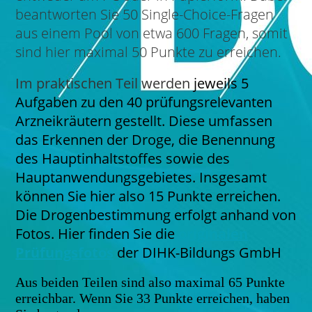
beantworten Sie 50 Single-Choice-Fragen
aus einem Pool von etwa 600 Fragen, somit
sind hier maximal 50 Punkte zu erreichen.
Im praktischen Teil werden
jeweils
5
Aufgaben
zu den 40 prüfungsrelevanten
Arzneikräutern
gestellt. Diese umfassen
das Erkennen der Droge, die Benennung
des Hauptinhaltstoffes sowie des
Hauptanwendungsgebietes. Insgesamt
können Sie hier also 15 Punkte erreichen.
Die Drogenbestimmung erfolgt anhand von
Fotos. Hier finden Sie die
originalen
Prüfungsfotos
der DIHK-Bildungs GmbH
Aus beiden Teilen sind also maximal 65 Punkte
erreichbar. Wenn Sie 33 Punkte erreichen, haben