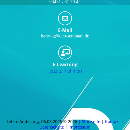
03431 / 61 79 42
E-Mail
hartwig@dcb-seminare.de
E-Learning
Jetzt teilnehmen
Letzte Änderung: 06.08.2026 © 2026
| Startseite
|
Kontakt
|
Daten­schutz
|
Impressum