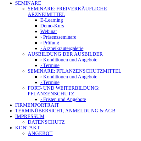
SEMINARE
SEMINARE: FREIVERKÄUFLICHE
ARZNEIMITTEL
E-Learning
Demo-Kurs
Webinar
› Präsenzseminare
› Prüfung
› Arzneikräutergalerie
AUSBILDUNG DER AUSBILDER
› Konditionen und Angebote
› Termine
SEMINARE: PFLANZEN­SCHUTZ­MITTEL
› Konditionen und Angebote
› Termine
FORT- UND WEITERBILDUNG:
PFLANZENSCHUTZ
› Fristen und Angebote
FIRMENPORTRAIT
TERMINÜBERSICHT, ANMELDUNG & AGB
IMPRESSUM
DATENSCHUTZ
KONTAKT
ANGEBOT