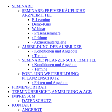
SEMINARE
SEMINARE: FREIVERKÄUFLICHE
ARZNEIMITTEL
E-Learning
Demo-Kurs
Webinar
› Präsenzseminare
› Prüfung
› Arzneikräutergalerie
AUSBILDUNG DER AUSBILDER
› Konditionen und Angebote
› Termine
SEMINARE: PFLANZEN­SCHUTZ­MITTEL
› Konditionen und Angebote
› Termine
FORT- UND WEITERBILDUNG:
PFLANZENSCHUTZ
› Fristen und Angebote
FIRMENPORTRAIT
TERMINÜBERSICHT, ANMELDUNG & AGB
IMPRESSUM
DATENSCHUTZ
KONTAKT
ANGEBOT