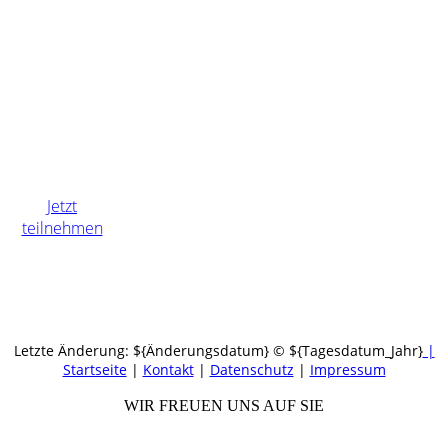
hartwig@dcb-
seminare.de
E-Learning
Jetzt
teilnehmen
Letzte Änderung: ${Änderungsdatum} © ${Tagesdatum_Jahr}
|
Startseite
|
Kontakt
|
Daten­schutz
|
Impressum
WIR FREUEN UNS AUF SIE