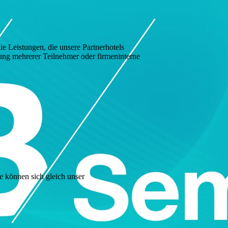
e Leistungen, die unsere Partnerhotels
dung mehrerer Teilnehmer oder firmeninterne
ie können sich gleich unser