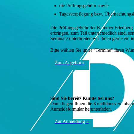
die Prüfungsgebühr sowie
Tagesverpflegung bzw. Übernachtungs
Die Prüfungsgebühr der Kammer Friedberg bet
erbringen, zum Teil unterschiedlich sind, s
Seminare unterbreiten wir Ihnen gerne ein i
Bitte wählen Sie unter "Termine" Ihren Wu
Zum Angebot »
Sind Sie bereits Kunde bei uns?
Dann liegen Ihnen die Konditionsvereinbarung
Anmeldeformular herunterladen.
Zur Anmeldung »