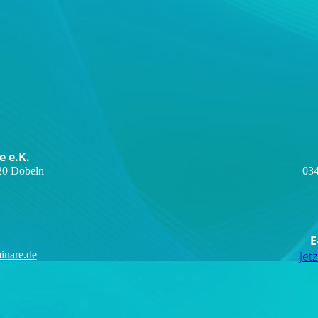
 e.K.
20 Döbeln
034
E
inare.de
Jet