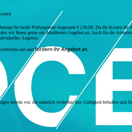
kosten
rägt für beide Prüfungsteile insgesamt € 230,00. Da die Kosten für di
enden wir Ihnen gerne ein detailliertes Angebot zu. Auch für die Anmel
ndividuelles Angebot.
fordern Ihr Angebot an
nschtermin aus und
.
en bereits vor, die natürlich weiterhin ihre Gültigkeit behalten und S