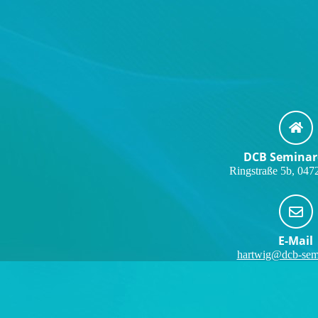
DCB Seminare
Ringstraße 5b, 047
E-Mail
hartwig@dcb-sem