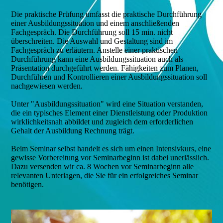
Die praktische Prüfung umfasst die praktische Durchführung
einer Ausbildungssituation und einem anschließenden
Fachgespräch. Die Durchführung soll 15 min. nicht
überschreiten. Die Auswahl und Gestaltung sind im
Fachgespräch zu erläutern. Anstelle einer praktischen
Durchführung kann eine Ausbildungssituation auch als
Präsentation durchgeführt werden. Fähigkeiten zum Planen,
Durchführen und Kontrollieren einer Ausbildungssituation soll
nachgewiesen werden.
Unter "Ausbildungssituation" wird eine Situation verstanden,
die ein typisches Element einer Dienstleistung oder Produktion
wirklichkeitsnah abbildet und zugleich dem erforderlichen
Gehalt der Ausbildung Rechnung trägt.
Beim Seminar selbst handelt es sich um einen Intensivkurs, eine
gewisse Vorbereitung vor Seminarbeginn ist dabei unerlässlich.
Dazu versenden wir ca. 8 Wochen vor Seminarbeginn alle
relevanten Unterlagen, die Sie für ein erfolgreiches Seminar
benötigen.