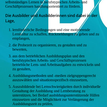
selbstständiges Lernen in berufstypischen Arbeits- und
Geschäftprozessen handlungsorientiert zu fördern.
Die Ausbilder und Ausbilderinnen sind dabei in der
Lage,
lernförderliche Bedingungen und eine motivierende
Lernkultur zu schaffen, Rückmeldungen zu geben und zu
empfangen,
die Probezeit zu organisieren, zu gestalten und zu
bewerten,
aus dem betrieblichen Ausbildungsplan und den
berufstypischen Arbeits- und Geschäftsprozessen
betriebliche Lern- und Arbeitsaufgaben zu entwickeln und
zu gestalten,
Ausbildungsmethoden und -medien zielgruppengerecht
auszuwählen und situationsspezifisch einzusetzen,
Auszubildende bei Lernschwierigkeiten durch individuelle
Gestaltung der Ausbildung und Lernberatung zu
unterstützen, bei Bedarf ausbildungsunterstützende Hilfen
einzusetzen und die Möglichkeit zur Verlängerung der
Ausbildungszeit zu prüfen,