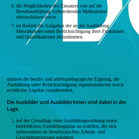
die Möglichkeiten des Einsatzes von auf die
Berufsausbildung vorbereitenden Maßnahmen
einzuschätzen sowie
im Betrieb die Aufgaben der an der Ausbildung
Mitwirkenden unter Berücksichtigung ihrer Funktionen
und Qualifikationen abzustimmen.
Das Handlungsfeld Nummer 2:
Mitwirkung bei der Einstellung von
Auszubildenden
umfasst die berufs- und arbeitspädagogische Eignung, die
Ausbildung unter Berücksichtigung organisatorischer sowie
rechtlicher Aspekte vorzubereiten.
Die Ausbilder und Ausbilderinnen sind dabei in der
Lage,
auf der Grundlage einer Ausbildungsordnung einen
betrieblichen Ausbildungsplan zu erstellen, der sich
insbesondere an berufstypischen Arbeits- und
Geschäftsprozessen orientiert,