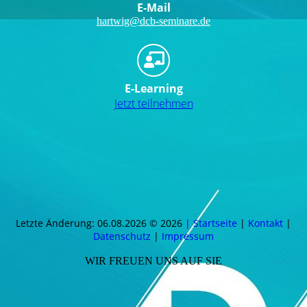
E-Mail
hartwig@dcb-seminare.de
E-Learning
Jetzt teilnehmen
Letzte Änderung: 06.08.2026 © 2026
| Startseite
|
Kontakt
|
Daten­schutz
|
Impressum
WIR FREUEN UNS AUF SIE