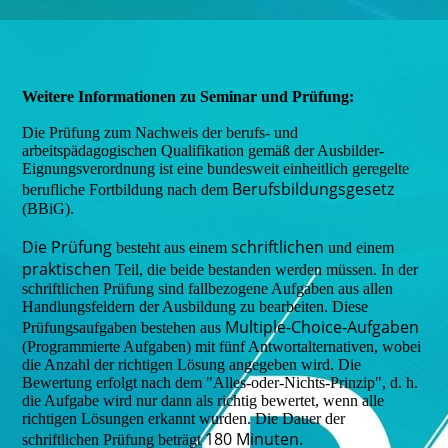
Weitere Informationen zu Seminar und Prüfung:
Die Prüfung zum Nachweis der berufs- und
arbeitspädagogischen Qualifikation gemäß der Ausbilder-
Eignungsverordnung ist eine bundesweit einheitlich geregelte
Berufsbildungsgesetz
berufliche Fortbildung nach dem
(BBiG).
Die Prüfung
schriftlichen
besteht aus einem
und einem
praktischen
Teil, die beide bestanden werden müssen. In der
schriftlichen Prüfung sind fallbezogene Aufgaben aus allen
Handlungsfeldern der Ausbildung zu bearbeiten. Diese
Multiple-Choice-Aufgaben
Prüfungsaufgaben bestehen aus
(Programmierte Aufgaben) mit fünf Antwortalternativen, wobei
die Anzahl der richtigen Lösung angegeben wird. Die
Bewertung erfolgt nach dem "Alles-oder-Nichts-Prinzip", d. h.
die Aufgabe wird nur dann als richtig bewertet, wenn alle
richtigen Lösungen erkannt wurden. Die Dauer der
180 Minuten.
schriftlichen Prüfung beträgt